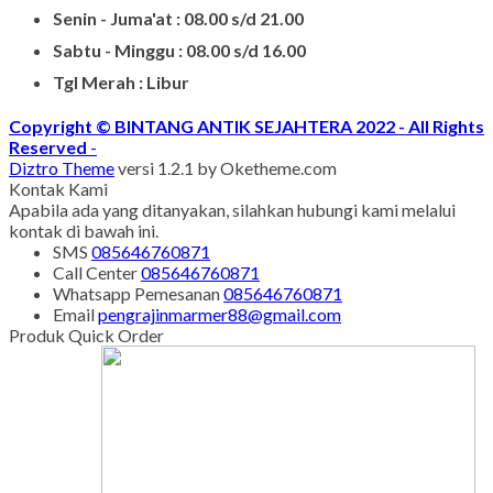
Senin - Juma'at : 08.00 s/d 21.00
Sabtu - Minggu : 08.00 s/d 16.00
Tgl Merah : Libur
Copyright © BINTANG ANTIK SEJAHTERA 2022 - All Rights
Reserved
-
Diztro Theme
versi 1.2.1 by Oketheme.com
Kontak Kami
Apabila ada yang ditanyakan, silahkan hubungi kami melalui
kontak di bawah ini.
SMS
085646760871
Call Center
085646760871
Whatsapp
Pemesanan
085646760871
Email
pengrajinmarmer88@gmail.com
Produk Quick Order