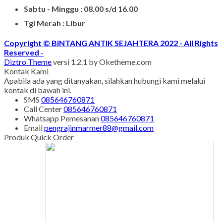
Senin - Juma'at : 08.00 s/d 21.00
Sabtu - Minggu : 08.00 s/d 16.00
Tgl Merah : Libur
Copyright © BINTANG ANTIK SEJAHTERA 2022 - All Rights
Reserved
-
Diztro Theme
versi 1.2.1 by Oketheme.com
Kontak Kami
Apabila ada yang ditanyakan, silahkan hubungi kami melalui
kontak di bawah ini.
SMS
085646760871
Call Center
085646760871
Whatsapp
Pemesanan
085646760871
Email
pengrajinmarmer88@gmail.com
Produk Quick Order