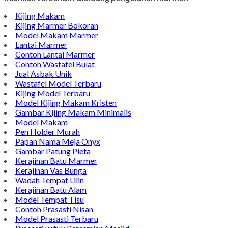
marmer yang tergabung dalam Group Bintang Antik
Sejahtera layanan yang terpercaya sejak tahun 2009 dan
terdapat lebih dari 50 orang pengrajin yang memiliki
keahlian tersendiri dibidang pengolahan marmer.
Kijing Makam
Kijing Marmer Bokoran
Model Makam Marmer
Lantai Marmer
Contoh Lantai Marmer
Contoh Wastafel Bulat
Jual Asbak Unik
Wastafel Model Terbaru
Kijing Model Terbaru
Model Kijing Makam Kristen
Gambar Kijing Makam Minimalis
Model Makam
Pen Holder Murah
Papan Nama Meja Onyx
Gambar Patung Pieta
Kerajinan Batu Marmer
Kerajinan Vas Bunga
Wadah Tempat Lilin
Kerajinan Batu Alam