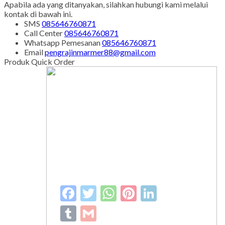
Reserved
-
Diztro Theme
versi 1.2.1 by Oketheme.com
Kontak Kami
Apabila ada yang ditanyakan, silahkan hubungi kami melalui
kontak di bawah ini.
SMS
085646760871
Call Center
085646760871
Whatsapp
Pemesanan
085646760871
Email
pengrajinmarmer88@gmail.com
Produk Quick Order
Facebook
Twitter
WhatsApp
Pinterest
LinkedIn
Tumblr
Gmail