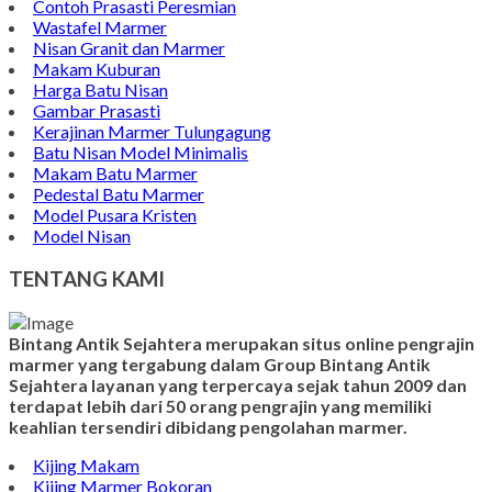
Batu Nisan Marmer
Contoh Bongpay Kristen
Contoh Vandel Marmer
Makam Marmer Islam
Prasasti Marmer Jumbo
Contoh Nisan Model Muslim
Batu Nisan Minimalis
Kijing Makam Marmer
Contoh Makam Granit
Kijing Islam Marmer
Prasasti Nisan
Makam Marmer
Contoh Prasasti Peresmian
Wastafel Marmer
Nisan Granit dan Marmer
Makam Kuburan
Harga Batu Nisan
Gambar Prasasti
Kerajinan Marmer Tulungagung
Batu Nisan Model Minimalis
Makam Batu Marmer
Pedestal Batu Marmer
Model Pusara Kristen