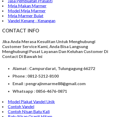
Papan Nama Meja Onyx
Gambar Patung Pieta
Kerajinan Batu Marmer
Kerajinan Vas Bunga
Wadah Tempat Lilin
Kerajinan Batu Alam
Model Tempat Tisu
Contoh Prasasti Nisan
Model Prasasti Terbaru
Prasasti untuk Peresmian Masjid
Prasasti Marmer
Prasasti dari Marmer
Jasa Pembuatan Prasasti
Meja Makan Marmer
Model Meja Marmer
Meja Marmer Bulat
Vandel Kenang - Kenangan
CONTACT INFO
Jika Anda Merasa Kesulitan Untuk Menghubungi
Customer Service Kami, Anda Bisa Langsung
Menghubungi Pusat Layanan Dan Keluhan Customer Di