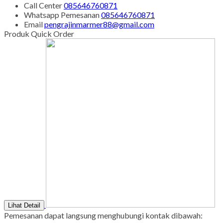
Senin - Juma'at : 08.00 s/d 21.00
Sabtu - Minggu : 08.00 s/d 16.00
Tgl Merah : Libur
Copyright © BINTANG ANTIK SEJAHTERA 2022 - All Rights
Reserved
-
Diztro Theme
versi 1.2.1 by Oketheme.com
Kontak Kami
Apabila ada yang ditanyakan, silahkan hubungi kami melalui
kontak di bawah ini.
SMS
085646760871
Call Center
085646760871
Whatsapp
Pemesanan
085646760871
Email
pengrajinmarmer88@gmail.com
Produk Quick Order