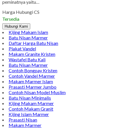
Pinterest
LinkedIn
Tumblr
Gmail
Gentong Bak Mandi | Model Bak Mandi Teraso Minimalis
Gentong Bak Mandi | Model Bak Mandi Teraso Minimalis. Ud.
Bintang Antik Sejahtera menyedikan banyak kerajinan yang
berbahan dasar marmer, granit, onyx dan batu kali maupun
yang lainnya yang memiliki kwalitas yang sangat bagus. Kali ini
saya akan menampilkan produk unggulan kami yang banyak
peminatnya yaitu…
Harga Hubungi CS
Tersedia
Hubungi Kami
Kijing Makam Islam
Batu Nisan Marmer
Daftar Harga Batu Nisan
Plakat Vandel
Makam Granite Kristen
Wastafel Batu Kali