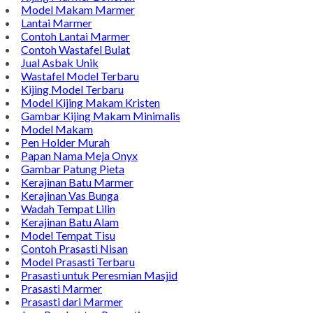
Model Nisan
TENTANG KAMI
Bintang Antik Sejahtera merupakan situs online pengrajin
marmer yang tergabung dalam Group Bintang Antik
Sejahtera layanan yang terpercaya sejak tahun 2009 dan
terdapat lebih dari 50 orang pengrajin yang memiliki
keahlian tersendiri dibidang pengolahan marmer.
Kijing Makam
Kijing Marmer Bokoran
Model Makam Marmer
Lantai Marmer
Contoh Lantai Marmer
Contoh Wastafel Bulat
Jual Asbak Unik
Wastafel Model Terbaru
Kijing Model Terbaru
Model Kijing Makam Kristen
Gambar Kijing Makam Minimalis
Model Makam
Pen Holder Murah