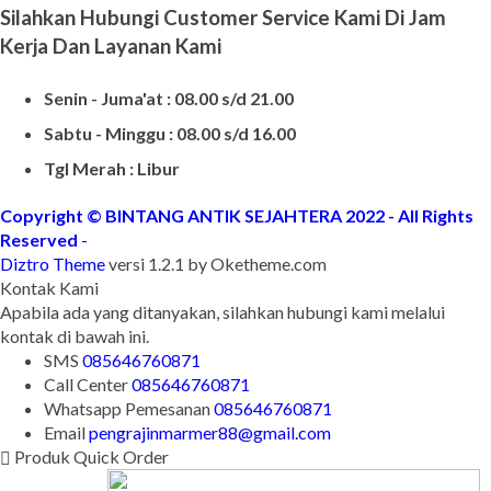
Silahkan Hubungi Customer Service Kami Di Jam
Kerja Dan Layanan Kami
Senin - Juma'at : 08.00 s/d 21.00
Sabtu - Minggu : 08.00 s/d 16.00
Tgl Merah : Libur
Copyright © BINTANG ANTIK SEJAHTERA 2022 - All Rights
Reserved
-
Diztro Theme
versi 1.2.1 by Oketheme.com
Kontak Kami
Apabila ada yang ditanyakan, silahkan hubungi kami melalui
kontak di bawah ini.
SMS
085646760871
Call Center
085646760871
Whatsapp
Pemesanan
085646760871
Email
pengrajinmarmer88@gmail.com
Produk Quick Order