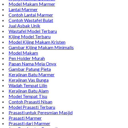
Model Nisan
TENTANG KAMI
Bintang Antik Sejahtera merupakan situs online pengrajin
marmer yang tergabung dalam Group Bintang Antik
Sejahtera layanan yang terpercaya sejak tahun 2009 dan
terdapat lebih dari 50 orang pengrajin yang memiliki
keahlian tersendiri dibidang pengolahan marmer.
Kijing Makam
Kijing Marmer Bokoran
Model Makam Marmer
Lantai Marmer
Contoh Lantai Marmer
Contoh Wastafel Bulat
Jual Asbak Unik
Wastafel Model Terbaru
Kijing Model Terbaru
Model Kijing Makam Kristen
Gambar Kijing Makam Minimalis
Model Makam
Pen Holder Murah