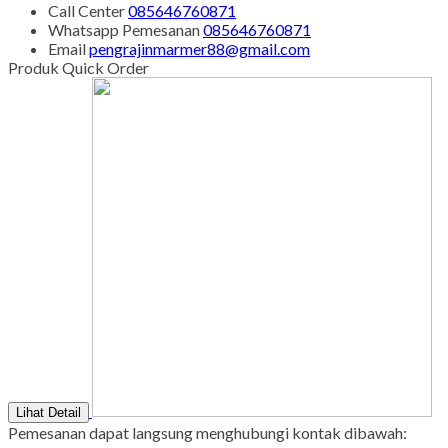
Senin - Juma'at : 08.00 s/d 21.00
Sabtu - Minggu : 08.00 s/d 16.00
Tgl Merah : Libur
Copyright © BINTANG ANTIK SEJAHTERA 2022 - All Rights
Reserved
-
Diztro Theme
versi 1.2.1 by Oketheme.com
Kontak Kami
Apabila ada yang ditanyakan, silahkan hubungi kami melalui
kontak di bawah ini.
SMS
085646760871
Call Center
085646760871
Whatsapp
Pemesanan
085646760871
Email
pengrajinmarmer88@gmail.com
Produk Quick Order