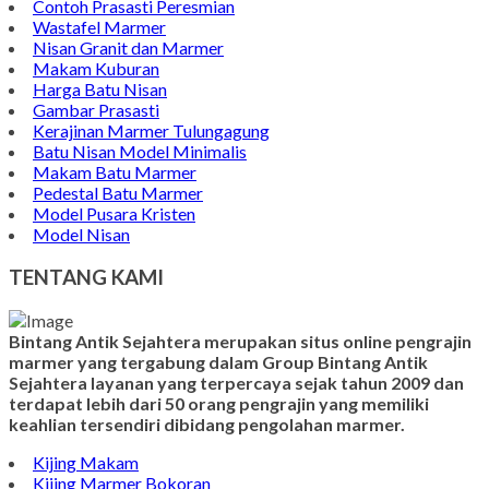
Batu Nisan Marmer
Contoh Bongpay Kristen
Contoh Vandel Marmer
Makam Marmer Islam
Prasasti Marmer Jumbo
Contoh Nisan Model Muslim
Batu Nisan Minimalis
Kijing Makam Marmer
Contoh Makam Granit
Kijing Islam Marmer
Prasasti Nisan
Makam Marmer
Contoh Prasasti Peresmian
Wastafel Marmer
Nisan Granit dan Marmer
Makam Kuburan
Harga Batu Nisan
Gambar Prasasti
Kerajinan Marmer Tulungagung
Batu Nisan Model Minimalis
Makam Batu Marmer
Pedestal Batu Marmer
Model Pusara Kristen