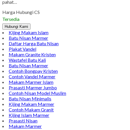
Pinterest
LinkedIn
Tumblr
Gmail
Jual Batu Nisan Bongpay | Bongpay Kristen | Harga Bongpay
Jual Batu Nisan Bongpay | Bongpay Kristen | Harga Bongpay.
Bongpay merupakan sejenis batu nisan makam modern orang
tionghoa, namun pada perkembangan zaman bongpay juga di
gunakan untuk makam islam juga. Bongpay batu nisan
merupakan prasasti atau lembaran batu yang di grafir / di
pahat…
Harga Hubungi CS
Tersedia
Hubungi Kami
Kijing Makam Islam
Batu Nisan Marmer
Daftar Harga Batu Nisan
Plakat Vandel
Makam Granite Kristen
Wastafel Batu Kali