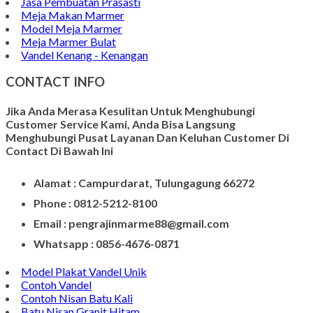
Papan Nama Meja Onyx
Gambar Patung Pieta
Kerajinan Batu Marmer
Kerajinan Vas Bunga
Wadah Tempat Lilin
Kerajinan Batu Alam
Model Tempat Tisu
Contoh Prasasti Nisan
Model Prasasti Terbaru
Prasasti untuk Peresmian Masjid
Prasasti Marmer
Prasasti dari Marmer
Jasa Pembuatan Prasasti
Meja Makan Marmer
Model Meja Marmer
Meja Marmer Bulat
Vandel Kenang - Kenangan
CONTACT INFO
Jika Anda Merasa Kesulitan Untuk Menghubungi
Customer Service Kami, Anda Bisa Langsung
Menghubungi Pusat Layanan Dan Keluhan Customer Di