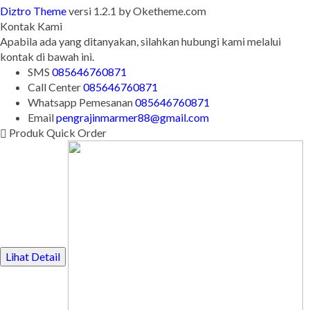
Copyright © BINTANG ANTIK SEJAHTERA 2022 - All Rights
Reserved
-
Diztro Theme
versi 1.2.1 by Oketheme.com
Kontak Kami
Apabila ada yang ditanyakan, silahkan hubungi kami melalui
kontak di bawah ini.
SMS
085646760871
Call Center
085646760871
Whatsapp
Pemesanan
085646760871
Email
pengrajinmarmer88@gmail.com
Produk Quick Order
Lihat Detail