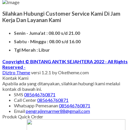
Silahkan Hubungi Customer Service Kami Di Jam
Kerja Dan Layanan Kami
Senin - Juma'at : 08.00 s/d 21.00
Sabtu - Minggu : 08.00 s/d 16.00
Tgl Merah : Libur
Copyright © BINTANG ANTIK SEJAHTERA 2022 - All Rights
Reserved
-
Diztro Theme
versi 1.2.1 by Oketheme.com
Kontak Kami
Apabila ada yang ditanyakan, silahkan hubungi kami melalui
kontak di bawah ini.
SMS
085646760871
Call Center
085646760871
Whatsapp
Pemesanan
085646760871
Email
pengrajinmarmer88@gmail.com
Produk Quick Order