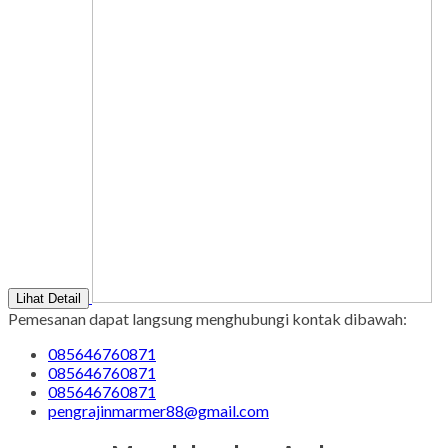
Lihat Detail
Pemesanan dapat langsung menghubungi kontak dibawah:
085646760871
085646760871
085646760871
pengrajinmarmer88@gmail.com