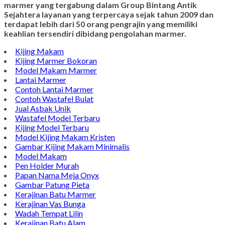
marmer yang tergabung dalam Group Bintang Antik
Sejahtera layanan yang terpercaya sejak tahun 2009 dan
terdapat lebih dari 50 orang pengrajin yang memiliki
keahlian tersendiri dibidang pengolahan marmer.
Kijing Makam
Kijing Marmer Bokoran
Model Makam Marmer
Lantai Marmer
Contoh Lantai Marmer
Contoh Wastafel Bulat
Jual Asbak Unik
Wastafel Model Terbaru
Kijing Model Terbaru
Model Kijing Makam Kristen
Gambar Kijing Makam Minimalis
Model Makam
Pen Holder Murah
Papan Nama Meja Onyx
Gambar Patung Pieta
Kerajinan Batu Marmer
Kerajinan Vas Bunga
Wadah Tempat Lilin
Kerajinan Batu Alam