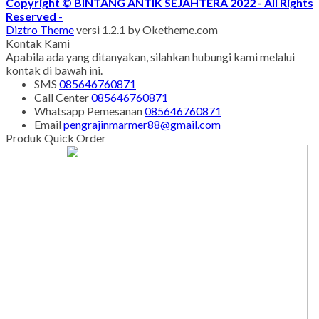
Copyright © BINTANG ANTIK SEJAHTERA 2022 - All Rights
Reserved
-
Diztro Theme
versi 1.2.1 by Oketheme.com
Kontak Kami
Apabila ada yang ditanyakan, silahkan hubungi kami melalui
kontak di bawah ini.
SMS
085646760871
Call Center
085646760871
Whatsapp
Pemesanan
085646760871
Email
pengrajinmarmer88@gmail.com
Produk Quick Order