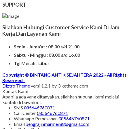
Batu Nisan Kuburan
Produk Batu Nisan Marmer
Contoh Model Makam
Jual Nisan Murah
Nisan Prasasti Granit
Model Makam Bahan Granit
Makam Batu Alam
Contoh Kijing Marmer
Kijing Makam Marmer Termurah
Makam Kristen Granit
Harg Nisan Marmer Kotak
Makam Kristen Modern
SUPPORT
Silahkan Hubungi Customer Service Kami Di Jam
Kerja Dan Layanan Kami
Senin - Juma'at : 08.00 s/d 21.00
Sabtu - Minggu : 08.00 s/d 16.00