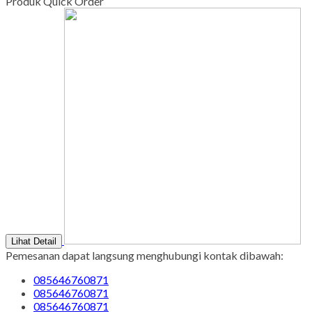
Tgl Merah : Libur
Copyright © BINTANG ANTIK SEJAHTERA 2022 - All Rights
Reserved
-
Diztro Theme
versi 1.2.1 by Oketheme.com
Kontak Kami
Apabila ada yang ditanyakan, silahkan hubungi kami melalui
kontak di bawah ini.
SMS
085646760871
Call Center
085646760871
Whatsapp
Pemesanan
085646760871
Email
pengrajinmarmer88@gmail.com
Produk Quick Order