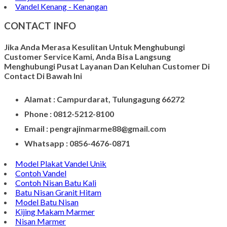
Kerajinan Vas Bunga
Wadah Tempat Lilin
Kerajinan Batu Alam
Model Tempat Tisu
Contoh Prasasti Nisan
Model Prasasti Terbaru
Prasasti untuk Peresmian Masjid
Prasasti Marmer
Prasasti dari Marmer
Jasa Pembuatan Prasasti
Meja Makan Marmer
Model Meja Marmer
Meja Marmer Bulat
Vandel Kenang - Kenangan
CONTACT INFO
Jika Anda Merasa Kesulitan Untuk Menghubungi
Customer Service Kami, Anda Bisa Langsung
Menghubungi Pusat Layanan Dan Keluhan Customer Di
Contact Di Bawah Ini
Alamat : Campurdarat, Tulungagung 66272