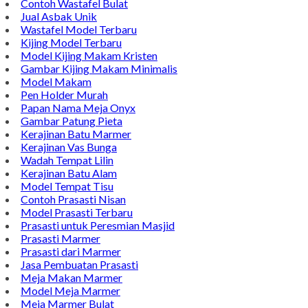
Bintang Antik Sejahtera merupakan situs online pengrajin
marmer yang tergabung dalam Group Bintang Antik
Sejahtera layanan yang terpercaya sejak tahun 2009 dan
terdapat lebih dari 50 orang pengrajin yang memiliki
keahlian tersendiri dibidang pengolahan marmer.
Kijing Makam
Kijing Marmer Bokoran
Model Makam Marmer
Lantai Marmer
Contoh Lantai Marmer
Contoh Wastafel Bulat
Jual Asbak Unik
Wastafel Model Terbaru
Kijing Model Terbaru
Model Kijing Makam Kristen
Gambar Kijing Makam Minimalis
Model Makam
Pen Holder Murah
Papan Nama Meja Onyx
Gambar Patung Pieta
Kerajinan Batu Marmer