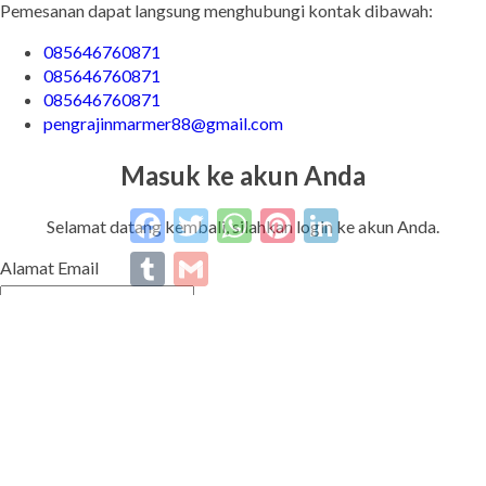
Pemesanan dapat langsung menghubungi kontak dibawah:
085646760871
085646760871
085646760871
pengrajinmarmer88@gmail.com
Masuk ke akun Anda
Facebook
Twitter
WhatsApp
Pinterest
LinkedIn
Tumblr
Gmail
Selamat datang kembali, silahkan login ke akun Anda.
Alamat Email
Password
Ingat Saya