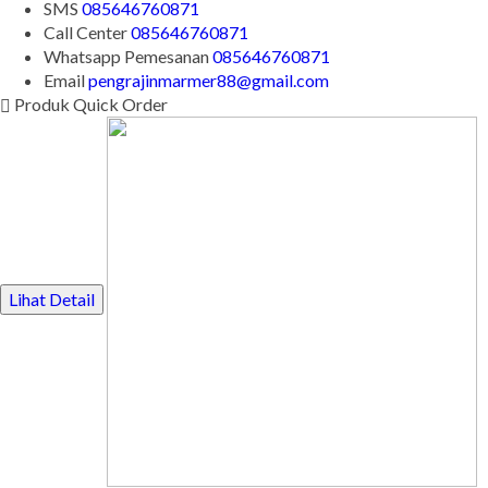
kontak di bawah ini.
SMS
085646760871
Call Center
085646760871
Whatsapp
Pemesanan
085646760871
Email
pengrajinmarmer88@gmail.com
Produk Quick Order
Lihat Detail