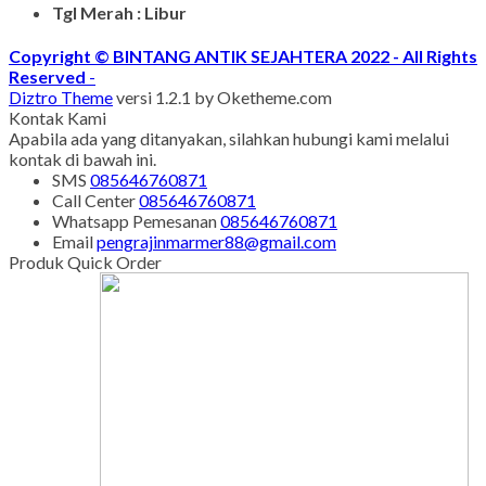
Tgl Merah : Libur
Copyright © BINTANG ANTIK SEJAHTERA 2022 - All Rights
Reserved
-
Diztro Theme
versi 1.2.1 by Oketheme.com
Kontak Kami
Apabila ada yang ditanyakan, silahkan hubungi kami melalui
kontak di bawah ini.
SMS
085646760871
Call Center
085646760871
Whatsapp
Pemesanan
085646760871
Email
pengrajinmarmer88@gmail.com
Produk Quick Order