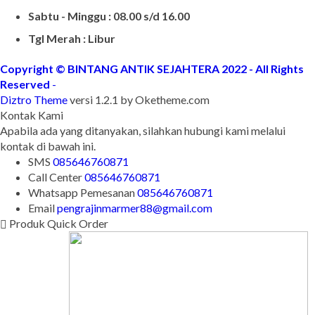
Sabtu - Minggu : 08.00 s/d 16.00
Tgl Merah : Libur
Copyright © BINTANG ANTIK SEJAHTERA 2022 - All Rights
Reserved
-
Diztro Theme
versi 1.2.1 by Oketheme.com
Kontak Kami
Apabila ada yang ditanyakan, silahkan hubungi kami melalui
kontak di bawah ini.
SMS
085646760871
Call Center
085646760871
Whatsapp
Pemesanan
085646760871
Email
pengrajinmarmer88@gmail.com
Produk Quick Order