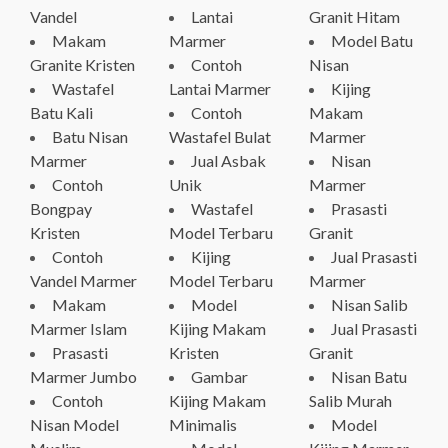
Vandel
Lantai
Granit Hitam
Makam
Marmer
Model Batu
Granite Kristen
Contoh
Nisan
Wastafel
Lantai Marmer
Kijing
Batu Kali
Contoh
Makam
Batu Nisan
Wastafel Bulat
Marmer
Marmer
Jual Asbak
Nisan
Contoh
Unik
Marmer
Bongpay
Wastafel
Prasasti
Kristen
Model Terbaru
Granit
Contoh
Kijing
Jual Prasasti
Vandel Marmer
Model Terbaru
Marmer
Makam
Model
Nisan Salib
Marmer Islam
Kijing Makam
Jual Prasasti
Prasasti
Kristen
Granit
Marmer Jumbo
Gambar
Nisan Batu
Contoh
Kijing Makam
Salib Murah
Nisan Model
Minimalis
Model