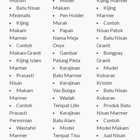
Muslim
Model
Kijing Marmer
Batu Nisan
Makam
Kijing
Minimalis
Pen Holder
Marmer
Kijing
Murah
Contoh
Makam
Papan
Nisan Patok
Marmer
Nama Meja
Batu Nisan
Contoh
Onyx
Granit
Makam Granit
Gambar
Bongpay
Kijing Islam
Patung Pieta
Granit
Marmer
Kerajinan
Model
Prasasti
Batu Marmer
Kuburan
Nisan
Kerajinan
Kristen
Makam
Vas Bunga
Batu Nisan
Marmer
Wadah
Kuburan
Contoh
Tempat Lilin
Produk Batu
Prasasti
Kerajinan
Nisan Marmer
Peresmian
Batu Alam
Contoh
Wastafel
Model
Model Makam
Marmer
Tempat Tisu
Jual Nisan