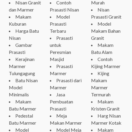
Nisan Granit
Contoh
Murah
dan Marmer
Prasasti Nisan
Nisan
Makam
Model
Prasasti Granit
Kuburan
Prasasti
Model
Harga Batu
Terbaru
Makam Bahan
Nisan
Prasasti
Granit
Gambar
untuk
Makam
Prasasti
Peresmian
Batu Alam
Kerajinan
Masjid
Contoh
Marmer
Prasasti
Kijing Marmer
Tulungagung
Marmer
Kijing
Batu Nisan
Prasasti dari
Makam
Model
Marmer
Marmer
Minimalis
Jasa
Termurah
Makam
Pembuatan
Makam
Batu Marmer
Prasasti
Kristen Granit
Pedestal
Meja
Harg Nisan
Batu Marmer
Makan Marmer
Marmer Kotak
Model
Model Meja
Makam