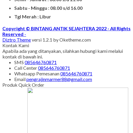
Sabtu - Minggu : 08.00 s/d 16.00
Tgl Merah : Libur
Copyright © BINTANG ANTIK SEJAHTERA 2022 - All Rights
Reserved
-
Diztro Theme
versi 1.2.1 by Oketheme.com
Kontak Kami
Apabila ada yang ditanyakan, silahkan hubungi kami melalui
kontak di bawah ini.
SMS
085646760871
Call Center
085646760871
Whatsapp
Pemesanan
085646760871
Email
pengrajinmarmer88@gmail.com
Produk Quick Order