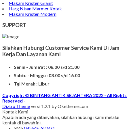
Contoh Nisan Patok
Batu Nisan Granit
Bongpay Granit
Model Kuburan Kristen
Batu Nisan Kuburan
Produk Batu Nisan Marmer
Contoh Model Makam
Jual Nisan Murah
Nisan Prasasti Granit
Model Makam Bahan Granit
Makam Batu Alam
Contoh Kijing Marmer
Kijing Makam Marmer Termurah
Makam Kristen Granit
Harg Nisan Marmer Kotak
Makam Kristen Modern
SUPPORT
Silahkan Hubungi Customer Service Kami Di Jam
Kerja Dan Layanan Kami