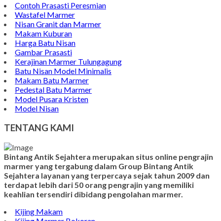
Wastafel Batu Kali
Batu Nisan Marmer
Contoh Bongpay Kristen
Contoh Vandel Marmer
Makam Marmer Islam
Prasasti Marmer Jumbo
Contoh Nisan Model Muslim
Batu Nisan Minimalis
Kijing Makam Marmer
Contoh Makam Granit
Kijing Islam Marmer
Prasasti Nisan
Makam Marmer
Contoh Prasasti Peresmian
Wastafel Marmer
Nisan Granit dan Marmer
Makam Kuburan
Harga Batu Nisan
Gambar Prasasti
Kerajinan Marmer Tulungagung
Batu Nisan Model Minimalis
Makam Batu Marmer
Pedestal Batu Marmer
Model Pusara Kristen