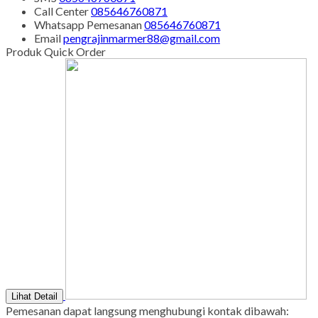
Senin - Juma'at : 08.00 s/d 21.00
Sabtu - Minggu : 08.00 s/d 16.00
Tgl Merah : Libur
Copyright © BINTANG ANTIK SEJAHTERA 2022 - All Rights
Reserved
-
Diztro Theme
versi 1.2.1 by Oketheme.com
Kontak Kami
Apabila ada yang ditanyakan, silahkan hubungi kami melalui
kontak di bawah ini.
SMS
085646760871
Call Center
085646760871
Whatsapp
Pemesanan
085646760871
Email
pengrajinmarmer88@gmail.com
Produk Quick Order