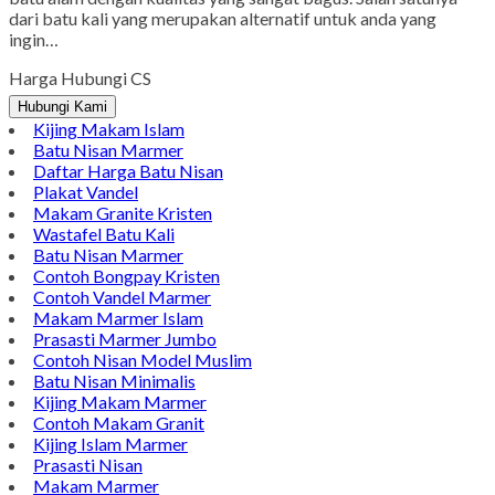
WhatsApp
Pinterest
LinkedIn
Tumblr
Gmail
Maisan Batu Kali, Harga Dompalan Batu Nisan Tulungagung
Maisan Batu Kali, Harga Dompalan Batu Nisan Tulungagung.
Salah satu produk kerajinan yang akan saya bahas kali ini ialah
produk batu nisan yang banyak peminatnya yang terbuat dari
batu alam dengan kualitas yang sangat bagus. Salah satunya
dari batu kali yang merupakan alternatif untuk anda yang
ingin…
Harga Hubungi CS
Hubungi Kami
Kijing Makam Islam
Batu Nisan Marmer
Daftar Harga Batu Nisan
Plakat Vandel
Makam Granite Kristen