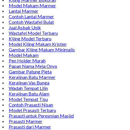
Model Nisan
TENTANG KAMI
Bintang Antik Sejahtera merupakan situs online pengrajin
marmer yang tergabung dalam Group Bintang Antik
Sejahtera layanan yang terpercaya sejak tahun 2009 dan
terdapat lebih dari 50 orang pengrajin yang memiliki
keahlian tersendiri dibidang pengolahan marmer.
Kijing Makam
Kijing Marmer Bokoran
Model Makam Marmer
Lantai Marmer
Contoh Lantai Marmer
Contoh Wastafel Bulat
Jual Asbak Unik
Wastafel Model Terbaru
Kijing Model Terbaru
Model Kijing Makam Kristen
Gambar Kijing Makam Minimalis
Model Makam