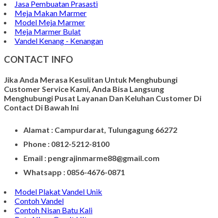
Pen Holder Murah
Papan Nama Meja Onyx
Gambar Patung Pieta
Kerajinan Batu Marmer
Kerajinan Vas Bunga
Wadah Tempat Lilin
Kerajinan Batu Alam
Model Tempat Tisu
Contoh Prasasti Nisan
Model Prasasti Terbaru
Prasasti untuk Peresmian Masjid
Prasasti Marmer
Prasasti dari Marmer
Jasa Pembuatan Prasasti
Meja Makan Marmer
Model Meja Marmer
Meja Marmer Bulat
Vandel Kenang - Kenangan
CONTACT INFO
Jika Anda Merasa Kesulitan Untuk Menghubungi
Customer Service Kami, Anda Bisa Langsung
Menghubungi Pusat Layanan Dan Keluhan Customer Di