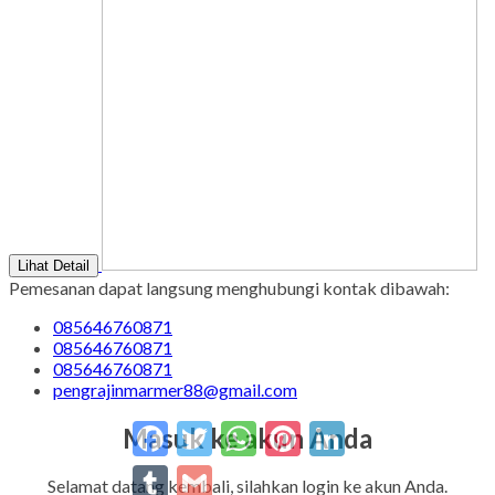
Lihat Detail
Pemesanan dapat langsung menghubungi kontak dibawah:
085646760871
085646760871
085646760871
pengrajinmarmer88@gmail.com
Facebook
Twitter
WhatsApp
Pinterest
LinkedIn
Masuk ke akun Anda
Tumblr
Gmail
Selamat datang kembali, silahkan login ke akun Anda.