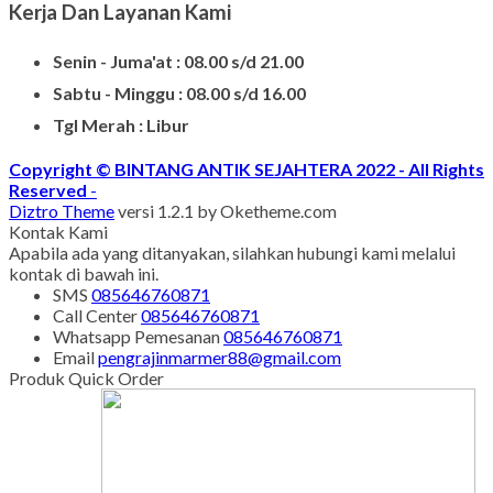
Kerja Dan Layanan Kami
Senin - Juma'at : 08.00 s/d 21.00
Sabtu - Minggu : 08.00 s/d 16.00
Tgl Merah : Libur
Copyright © BINTANG ANTIK SEJAHTERA 2022 - All Rights
Reserved
-
Diztro Theme
versi 1.2.1 by Oketheme.com
Kontak Kami
Apabila ada yang ditanyakan, silahkan hubungi kami melalui
kontak di bawah ini.
SMS
085646760871
Call Center
085646760871
Whatsapp
Pemesanan
085646760871
Email
pengrajinmarmer88@gmail.com
Produk Quick Order