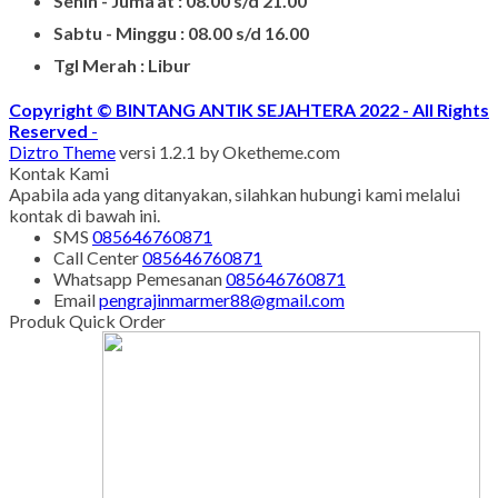
Senin - Juma'at : 08.00 s/d 21.00
Sabtu - Minggu : 08.00 s/d 16.00
Tgl Merah : Libur
Copyright © BINTANG ANTIK SEJAHTERA 2022 - All Rights
Reserved
-
Diztro Theme
versi 1.2.1 by Oketheme.com
Kontak Kami
Apabila ada yang ditanyakan, silahkan hubungi kami melalui
kontak di bawah ini.
SMS
085646760871
Call Center
085646760871
Whatsapp
Pemesanan
085646760871
Email
pengrajinmarmer88@gmail.com
Produk Quick Order