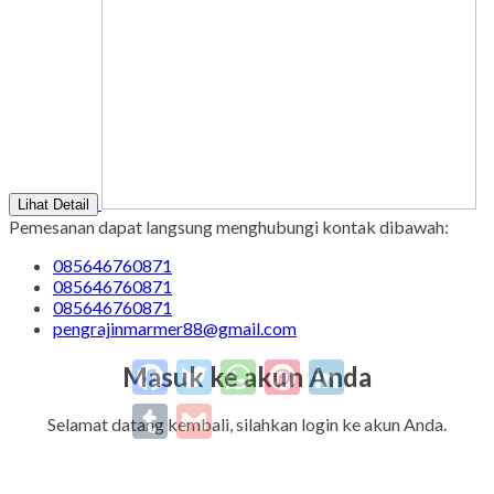
Lihat Detail
Pemesanan dapat langsung menghubungi kontak dibawah:
085646760871
085646760871
085646760871
pengrajinmarmer88@gmail.com
Facebook
Twitter
WhatsApp
Pinterest
LinkedIn
Masuk ke akun Anda
Tumblr
Gmail
Selamat datang kembali, silahkan login ke akun Anda.