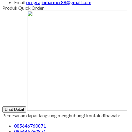
Sabtu - Minggu : 08.00 s/d 16.00
Tgl Merah : Libur
Copyright © BINTANG ANTIK SEJAHTERA 2022 - All Rights
Reserved
-
Diztro Theme
versi 1.2.1 by Oketheme.com
Kontak Kami
Apabila ada yang ditanyakan, silahkan hubungi kami melalui
kontak di bawah ini.
SMS
085646760871
Call Center
085646760871
Whatsapp
Pemesanan
085646760871
Email
pengrajinmarmer88@gmail.com
Produk Quick Order