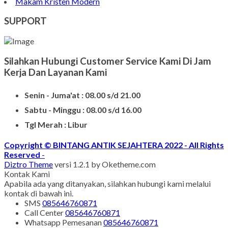
Model Kuburan Kristen
Batu Nisan Kuburan
Produk Batu Nisan Marmer
Contoh Model Makam
Jual Nisan Murah
Nisan Prasasti Granit
Model Makam Bahan Granit
Makam Batu Alam
Contoh Kijing Marmer
Kijing Makam Marmer Termurah
Makam Kristen Granit
Harg Nisan Marmer Kotak
Makam Kristen Modern
SUPPORT
Silahkan Hubungi Customer Service Kami Di Jam
Kerja Dan Layanan Kami
Senin - Juma'at : 08.00 s/d 21.00