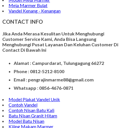
Kerajinan Batu Marmer
Kerajinan Vas Bunga
Wadah Tempat Lilin
Kerajinan Batu Alam
Model Tempat Tisu
Contoh Prasasti Nisan
Model Prasasti Terbaru
Prasasti untuk Peresmian Masjid
Prasasti Marmer
Prasasti dari Marmer
Jasa Pembuatan Prasasti
Meja Makan Marmer
Model Meja Marmer
Meja Marmer Bulat
Vandel Kenang - Kenangan
CONTACT INFO
Jika Anda Merasa Kesulitan Untuk Menghubungi
Customer Service Kami, Anda Bisa Langsung
Menghubungi Pusat Layanan Dan Keluhan Customer Di
Contact Di Bawah Ini