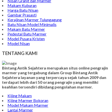
Contoh Vandel Marmer
Makam Marmer Islam
Prasasti Marmer Jumbo
Contoh Nisan Model Muslim
Batu Nisan Minimalis
Kijing Makam Marmer
Contoh Makam Granit
Kijing Islam Marmer
Prasasti Nisan
Makam Marmer
Contoh Prasasti Peresmian
Wastafel Marmer
Nisan Granit dan Marmer
Makam Kuburan
Harga Batu Nisan
Gambar Prasasti
Kerajinan Marmer Tulungagung
Batu Nisan Model Minimalis
Makam Batu Marmer
Pedestal Batu Marmer
Model Pusara Kristen
Model Nisan