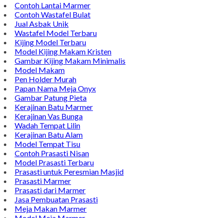
TENTANG KAMI
Bintang Antik Sejahtera merupakan situs online pengrajin
marmer yang tergabung dalam Group Bintang Antik
Sejahtera layanan yang terpercaya sejak tahun 2009 dan
terdapat lebih dari 50 orang pengrajin yang memiliki
keahlian tersendiri dibidang pengolahan marmer.
Kijing Makam
Kijing Marmer Bokoran
Model Makam Marmer
Lantai Marmer
Contoh Lantai Marmer
Contoh Wastafel Bulat
Jual Asbak Unik
Wastafel Model Terbaru
Kijing Model Terbaru
Model Kijing Makam Kristen
Gambar Kijing Makam Minimalis
Model Makam
Pen Holder Murah
Papan Nama Meja Onyx
Gambar Patung Pieta