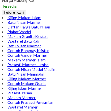
Pinterest
LinkedIn
Tumblr
Gmail
Jual Bongpay Kuburan Batu Granit Jual Bongpay Kuburan Batu
Granit. Sentral Marmer adalah jasa pembuatan / pengrajin
bongpay, papan nama, prasasti, papan nama yang terbuat dari
batu marmer dan granit yang di grafir atau di tatah oleh tenaga
ahli sehingga menghasilkan kualitas terbaik dan bagus. Dan
pada kesempatan kali ini yang ingin kami bahas adalah…
Harga Hubungi CS
Tersedia
Hubungi Kami
Kijing Makam Islam
Batu Nisan Marmer
Daftar Harga Batu Nisan
Plakat Vandel
Makam Granite Kristen
Wastafel Batu Kali
Batu Nisan Marmer
Contoh Bongpay Kristen