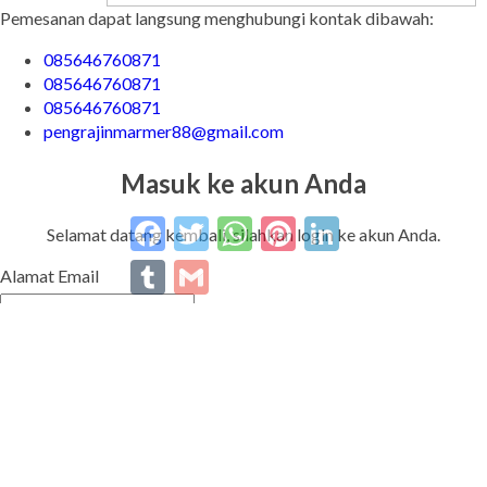
Pemesanan dapat langsung menghubungi kontak dibawah:
085646760871
085646760871
085646760871
pengrajinmarmer88@gmail.com
Masuk ke akun Anda
Facebook
Twitter
WhatsApp
Pinterest
LinkedIn
Tumblr
Gmail
Selamat datang kembali, silahkan login ke akun Anda.
Alamat Email
Password
Ingat Saya