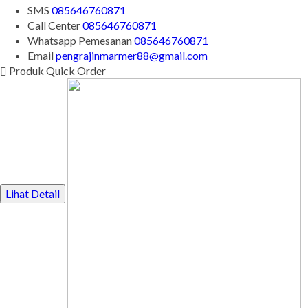
Apabila ada yang ditanyakan, silahkan hubungi kami melalui
kontak di bawah ini.
SMS
085646760871
Call Center
085646760871
Whatsapp
Pemesanan
085646760871
Email
pengrajinmarmer88@gmail.com
Produk Quick Order
Lihat Detail