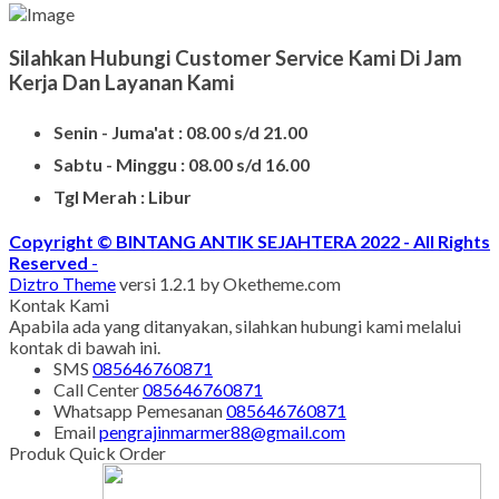
Silahkan Hubungi Customer Service Kami Di Jam
Kerja Dan Layanan Kami
Senin - Juma'at : 08.00 s/d 21.00
Sabtu - Minggu : 08.00 s/d 16.00
Tgl Merah : Libur
Copyright © BINTANG ANTIK SEJAHTERA 2022 - All Rights
Reserved
-
Diztro Theme
versi 1.2.1 by Oketheme.com
Kontak Kami
Apabila ada yang ditanyakan, silahkan hubungi kami melalui
kontak di bawah ini.
SMS
085646760871
Call Center
085646760871
Whatsapp
Pemesanan
085646760871
Email
pengrajinmarmer88@gmail.com
Produk Quick Order