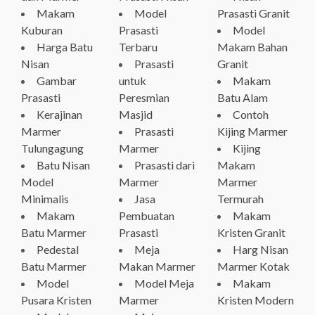
Makam
Model
Prasasti Granit
Kuburan
Prasasti
Model
Harga Batu
Terbaru
Makam Bahan
Nisan
Prasasti
Granit
Gambar
untuk
Makam
Prasasti
Peresmian
Batu Alam
Kerajinan
Masjid
Contoh
Marmer
Prasasti
Kijing Marmer
Tulungagung
Marmer
Kijing
Batu Nisan
Prasasti dari
Makam
Model
Marmer
Marmer
Minimalis
Jasa
Termurah
Makam
Pembuatan
Makam
Batu Marmer
Prasasti
Kristen Granit
Pedestal
Meja
Harg Nisan
Batu Marmer
Makan Marmer
Marmer Kotak
Model
Model Meja
Makam
Pusara Kristen
Marmer
Kristen Modern