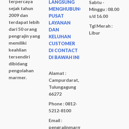
terpercaya
LANGSUNG
Sabtu -
sejak tahun
MENGHUBUNGI
Minggu : 08.00
2009 dan
PUSAT
s/d 16.00
terdapat lebih
LAYANAN
Tgl Merah :
dari 50 orang
DAN
Libur
pengrajin yang
KELUHAN
memiliki
CUSTOMER
keahlian
DI CONTACT
tersendiri
DI BAWAH INI
dibidang
pengolahan
Alamat :
marmer.
Campurdarat,
Tulungagung
66272
Phone : 0812-
5212-8100
Email :
pengrajinmarme88@gmail.com