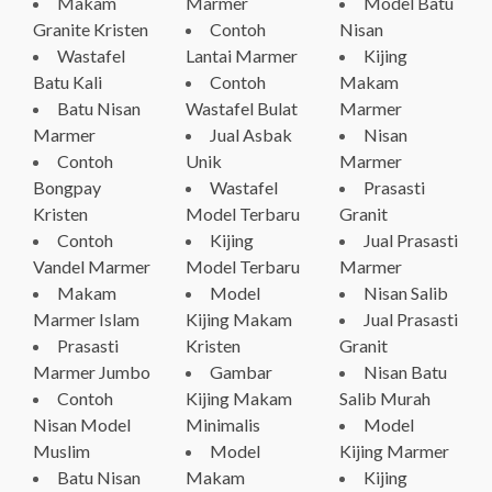
Makam
Marmer
Model Batu
Granite Kristen
Contoh
Nisan
Wastafel
Lantai Marmer
Kijing
Batu Kali
Contoh
Makam
Batu Nisan
Wastafel Bulat
Marmer
Marmer
Jual Asbak
Nisan
Contoh
Unik
Marmer
Bongpay
Wastafel
Prasasti
Kristen
Model Terbaru
Granit
Contoh
Kijing
Jual Prasasti
Vandel Marmer
Model Terbaru
Marmer
Makam
Model
Nisan Salib
Marmer Islam
Kijing Makam
Jual Prasasti
Prasasti
Kristen
Granit
Marmer Jumbo
Gambar
Nisan Batu
Contoh
Kijing Makam
Salib Murah
Nisan Model
Minimalis
Model
Muslim
Model
Kijing Marmer
Batu Nisan
Makam
Kijing