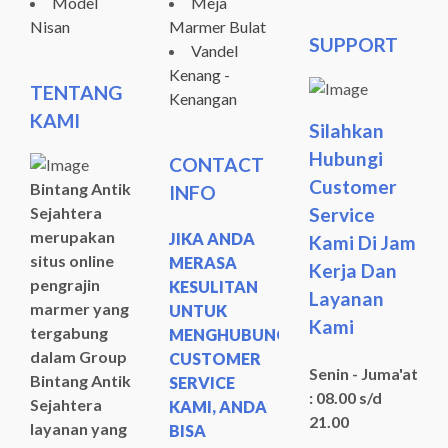
Model
Meja
Nisan
Marmer Bulat
SUPPORT
Vandel
Kenang -
TENTANG
Kenangan
KAMI
Silahkan
Hubungi
CONTACT
Customer
Bintang Antik
INFO
Sejahtera
Service
merupakan
JIKA ANDA
Kami Di Jam
situs online
MERASA
Kerja Dan
pengrajin
KESULITAN
Layanan
marmer yang
UNTUK
Kami
tergabung
MENGHUBUNGI
dalam Group
CUSTOMER
Senin - Juma'at
Bintang Antik
SERVICE
: 08.00 s/d
Sejahtera
KAMI, ANDA
21.00
layanan yang
BISA