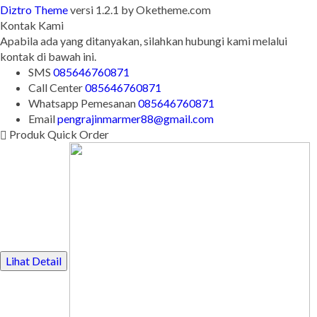
Copyright © BINTANG ANTIK SEJAHTERA 2022 - All Rights
Reserved
-
Diztro Theme
versi 1.2.1 by Oketheme.com
Kontak Kami
Apabila ada yang ditanyakan, silahkan hubungi kami melalui
kontak di bawah ini.
SMS
085646760871
Call Center
085646760871
Whatsapp
Pemesanan
085646760871
Email
pengrajinmarmer88@gmail.com
Produk Quick Order
Lihat Detail