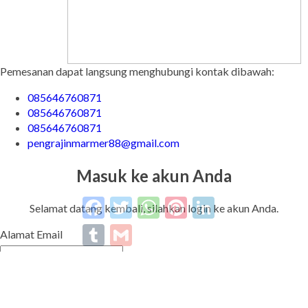
Pemesanan dapat langsung menghubungi kontak dibawah:
085646760871
085646760871
085646760871
pengrajinmarmer88@gmail.com
Masuk ke akun Anda
Facebook
Twitter
WhatsApp
Pinterest
LinkedIn
Tumblr
Gmail
Selamat datang kembali, silahkan login ke akun Anda.
Alamat Email
Password