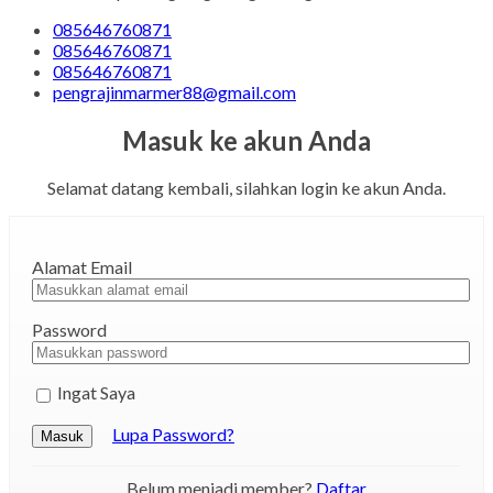
Lihat Detail
Pemesanan dapat langsung menghubungi kontak dibawah:
085646760871
085646760871
085646760871
pengrajinmarmer88@gmail.com
Masuk ke akun Anda
Selamat datang kembali, silahkan login ke akun Anda.
Facebook
Twitter
WhatsApp
Pinterest
LinkedIn