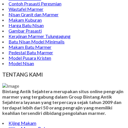
Wastafel Batu Kali
Batu Nisan Marmer
Contoh Bongpay Kristen
Contoh Vandel Marmer
Makam Marmer Islam
Prasasti Marmer Jumbo
Contoh Nisan Model Muslim
Batu Nisan Minimalis
Kijing Makam Marmer
Contoh Makam Granit
Kijing Islam Marmer
Prasasti Nisan
Makam Marmer
Contoh Prasasti Peresmian
Wastafel Marmer
Nisan Granit dan Marmer
Makam Kuburan
Harga Batu Nisan
Gambar Prasasti
Kerajinan Marmer Tulungagung
Batu Nisan Model Minimalis
Makam Batu Marmer
Pedestal Batu Marmer
Model Pusara Kristen