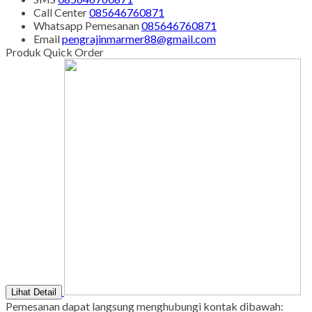
Senin - Juma'at : 08.00 s/d 21.00
Sabtu - Minggu : 08.00 s/d 16.00
Tgl Merah : Libur
Copyright © BINTANG ANTIK SEJAHTERA 2022 - All Rights
Reserved
-
Diztro Theme
versi 1.2.1 by Oketheme.com
Kontak Kami
Apabila ada yang ditanyakan, silahkan hubungi kami melalui
kontak di bawah ini.
SMS
085646760871
Call Center
085646760871
Whatsapp
Pemesanan
085646760871
Email
pengrajinmarmer88@gmail.com
Produk Quick Order