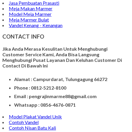
Pen Holder Murah
Papan Nama Meja Onyx
Gambar Patung Pieta
Kerajinan Batu Marmer
Kerajinan Vas Bunga
Wadah Tempat Lilin
Kerajinan Batu Alam
Model Tempat Tisu
Contoh Prasasti Nisan
Model Prasasti Terbaru
Prasasti untuk Peresmian Masjid
Prasasti Marmer
Prasasti dari Marmer
Jasa Pembuatan Prasasti
Meja Makan Marmer
Model Meja Marmer
Meja Marmer Bulat
Vandel Kenang - Kenangan
CONTACT INFO
Jika Anda Merasa Kesulitan Untuk Menghubungi
Customer Service Kami, Anda Bisa Langsung
Menghubungi Pusat Layanan Dan Keluhan Customer Di