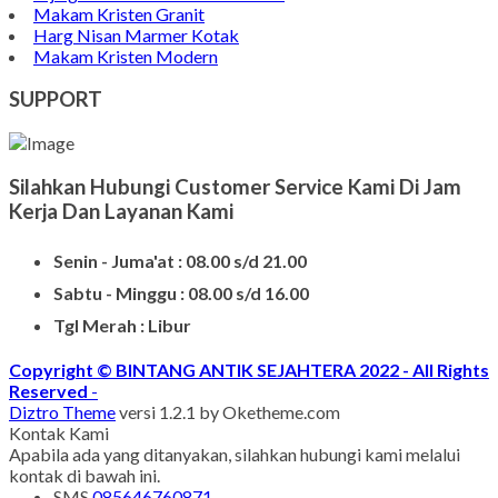
Contoh Nisan Patok
Batu Nisan Granit
Bongpay Granit
Model Kuburan Kristen
Batu Nisan Kuburan
Produk Batu Nisan Marmer
Contoh Model Makam
Jual Nisan Murah
Nisan Prasasti Granit
Model Makam Bahan Granit
Makam Batu Alam
Contoh Kijing Marmer
Kijing Makam Marmer Termurah
Makam Kristen Granit
Harg Nisan Marmer Kotak
Makam Kristen Modern
SUPPORT
Silahkan Hubungi Customer Service Kami Di Jam
Kerja Dan Layanan Kami