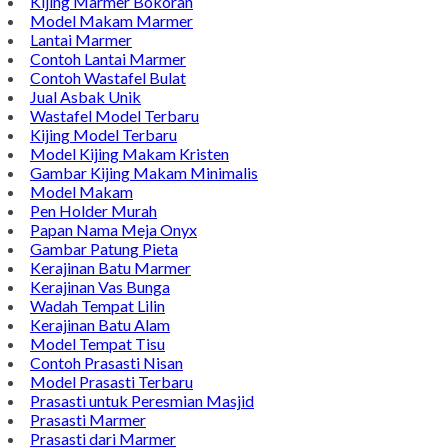
Model Nisan
TENTANG KAMI
Bintang Antik Sejahtera merupakan situs online pengrajin
marmer yang tergabung dalam Group Bintang Antik
Sejahtera layanan yang terpercaya sejak tahun 2009 dan
terdapat lebih dari 50 orang pengrajin yang memiliki
keahlian tersendiri dibidang pengolahan marmer.
Kijing Makam
Kijing Marmer Bokoran
Model Makam Marmer
Lantai Marmer
Contoh Lantai Marmer
Contoh Wastafel Bulat
Jual Asbak Unik
Wastafel Model Terbaru
Kijing Model Terbaru
Model Kijing Makam Kristen
Gambar Kijing Makam Minimalis
Model Makam