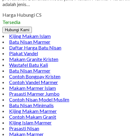
WhatsApp
Pinterest
LinkedIn
Tumblr
Gmail
Jual Makam Marmer Jogja Jual Makam Marmer Jogja. Pada
pagi hari ini saya akan memperkenalkan desain makam yang
unik dari marmer khas kota Tulangagung. Bagi anda yang
sedang mencari – cari makam untuk kuburan percayakan saja di
Sentral Marmer. Pusatnya Pengrajin makam yang sudah
profesional. Dan untuk model jenis Makam Marmer Murah ini
adalah jenis…
Harga Hubungi CS
Tersedia
Hubungi Kami
Kijing Makam Islam
Batu Nisan Marmer
Daftar Harga Batu Nisan
Plakat Vandel
Makam Granite Kristen