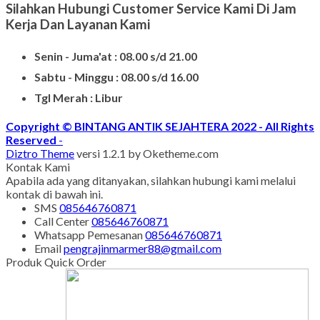
Silahkan Hubungi Customer Service Kami Di Jam
Kerja Dan Layanan Kami
Senin - Juma'at : 08.00 s/d 21.00
Sabtu - Minggu : 08.00 s/d 16.00
Tgl Merah : Libur
Copyright © BINTANG ANTIK SEJAHTERA 2022 - All Rights
Reserved
-
Diztro Theme
versi 1.2.1 by Oketheme.com
Kontak Kami
Apabila ada yang ditanyakan, silahkan hubungi kami melalui
kontak di bawah ini.
SMS
085646760871
Call Center
085646760871
Whatsapp
Pemesanan
085646760871
Email
pengrajinmarmer88@gmail.com
Produk Quick Order