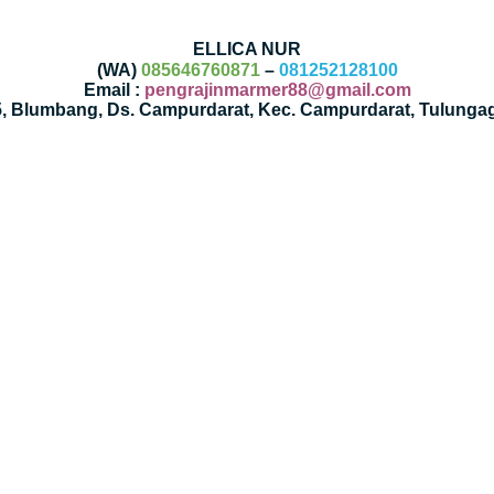
ELLICA NUR
(WA)
085646760871
–
081252128100
Email :
pengrajinmarmer88@gmail.com
35, Blumbang, Ds. Campurdarat, Kec. Campurdarat, Tulunga