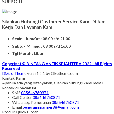
SUPPORT
Silahkan Hubungi Customer Service Kami Di Jam
Kerja Dan Layanan Kami
Senin - Juma'at : 08.00 s/d 21.00
Sabtu - Minggu : 08.00 s/d 16.00
Tgl Merah : Libur
Copyright © BINTANG ANTIK SEJAHTERA 2022 - All Rights
Reserved
-
Diztro Theme
versi 1.2.1 by Oketheme.com
Kontak Kami
Apabila ada yang ditanyakan, silahkan hubungi kami melalui
kontak di bawah ini.
SMS
085646760871
Call Center
085646760871
Whatsapp
Pemesanan
085646760871
Email
pengrajinmarmer88@gmail.com
Produk Quick Order