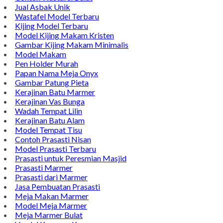
Jual Asbak Unik
Wastafel Model Terbaru
Kijing Model Terbaru
Model Kijing Makam Kristen
Gambar Kijing Makam Minimalis
Model Makam
Pen Holder Murah
Papan Nama Meja Onyx
Gambar Patung Pieta
Kerajinan Batu Marmer
Kerajinan Vas Bunga
Wadah Tempat Lilin
Kerajinan Batu Alam
Model Tempat Tisu
Contoh Prasasti Nisan
Model Prasasti Terbaru
Prasasti untuk Peresmian Masjid
Prasasti Marmer
Prasasti dari Marmer
Jasa Pembuatan Prasasti
Meja Makan Marmer
Model Meja Marmer
Meja Marmer Bulat