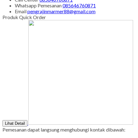
Senin - Juma'at : 08.00 s/d 21.00
Sabtu - Minggu : 08.00 s/d 16.00
Tgl Merah : Libur
Copyright © BINTANG ANTIK SEJAHTERA 2022 - All Rights
Reserved
-
Diztro Theme
versi 1.2.1 by Oketheme.com
Kontak Kami
Apabila ada yang ditanyakan, silahkan hubungi kami melalui
kontak di bawah ini.
SMS
085646760871
Call Center
085646760871
Whatsapp
Pemesanan
085646760871
Email
pengrajinmarmer88@gmail.com
Produk Quick Order