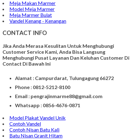
Papan Nama Meja Onyx
Gambar Patung Pieta
Kerajinan Batu Marmer
Kerajinan Vas Bunga
Wadah Tempat Lilin
Kerajinan Batu Alam
Model Tempat Tisu
Contoh Prasasti Nisan
Model Prasasti Terbaru
Prasasti untuk Peresmian Masjid
Prasasti Marmer
Prasasti dari Marmer
Jasa Pembuatan Prasasti
Meja Makan Marmer
Model Meja Marmer
Meja Marmer Bulat
Vandel Kenang - Kenangan
CONTACT INFO
Jika Anda Merasa Kesulitan Untuk Menghubungi
Customer Service Kami, Anda Bisa Langsung
Menghubungi Pusat Layanan Dan Keluhan Customer Di
Contact Di Bawah Ini