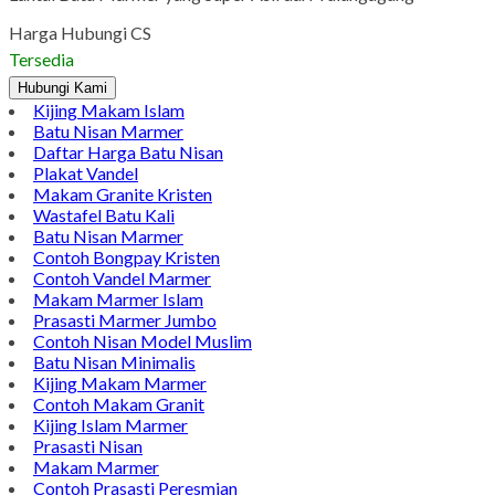
Twitter
WhatsApp
Pinterest
LinkedIn
Tumblr
Gmail
Hot Launching Produk Meja Teras Marmer Bulat Dan Hexagon
Seni Border Inlay Terupdate
Lantai Batu Marmer yang Super Asli dari Tulungagung
Harga Hubungi CS
Tersedia
Hubungi Kami
Kijing Makam Islam
Batu Nisan Marmer
Daftar Harga Batu Nisan
Plakat Vandel
Makam Granite Kristen
Wastafel Batu Kali