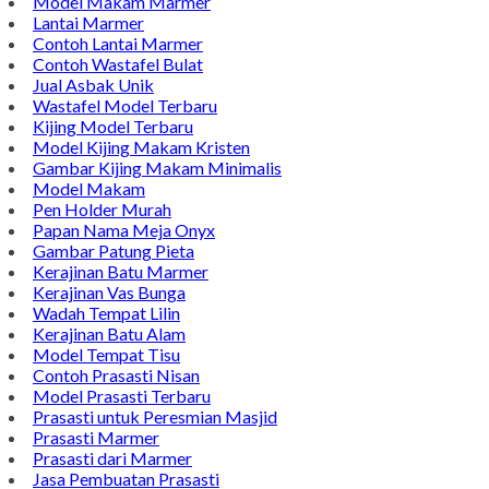
TENTANG KAMI
Bintang Antik Sejahtera merupakan situs online pengrajin
marmer yang tergabung dalam Group Bintang Antik
Sejahtera layanan yang terpercaya sejak tahun 2009 dan
terdapat lebih dari 50 orang pengrajin yang memiliki
keahlian tersendiri dibidang pengolahan marmer.
Kijing Makam
Kijing Marmer Bokoran
Model Makam Marmer
Lantai Marmer
Contoh Lantai Marmer
Contoh Wastafel Bulat
Jual Asbak Unik
Wastafel Model Terbaru
Kijing Model Terbaru
Model Kijing Makam Kristen
Gambar Kijing Makam Minimalis
Model Makam
Pen Holder Murah