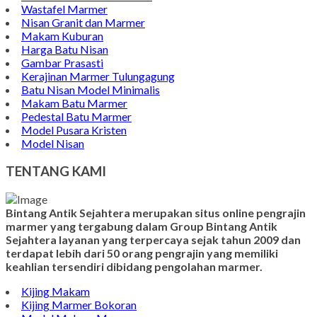
Batu Nisan Marmer
Contoh Bongpay Kristen
Contoh Vandel Marmer
Makam Marmer Islam
Prasasti Marmer Jumbo
Contoh Nisan Model Muslim
Batu Nisan Minimalis
Kijing Makam Marmer
Contoh Makam Granit
Kijing Islam Marmer
Prasasti Nisan
Makam Marmer
Contoh Prasasti Peresmian
Wastafel Marmer
Nisan Granit dan Marmer
Makam Kuburan
Harga Batu Nisan
Gambar Prasasti
Kerajinan Marmer Tulungagung
Batu Nisan Model Minimalis
Makam Batu Marmer
Pedestal Batu Marmer
Model Pusara Kristen
Model Nisan