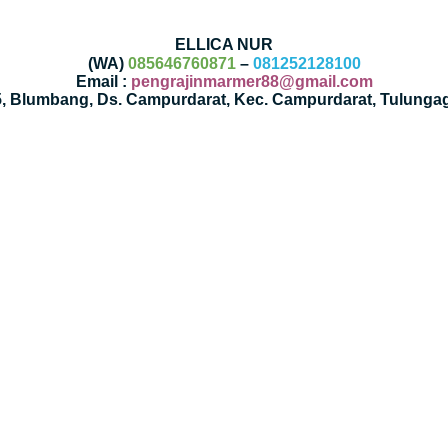
ELLICA NUR
(WA)
085646760871
–
081252128100
Email :
pengrajinmarmer88@gmail.com
35, Blumbang, Ds. Campurdarat, Kec. Campurdarat, Tulunga