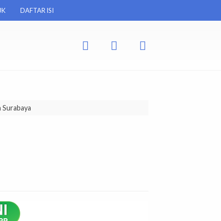
UK
DAFTAR ISI
h Surabaya