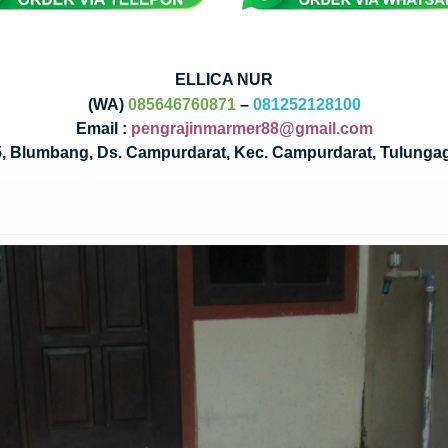
ELLICA NUR
(WA)
085646760871
–
081252128100
Email :
pengrajinmarmer88@gmail.com
35, Blumbang, Ds. Campurdarat, Kec. Campurdarat, Tulunga