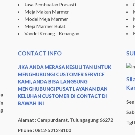
Jasa Pembuatan Prasasti
Meja Makan Marmer
Model Meja Marmer
Meja Marmer Bulat
Vandel Kenang - Kenangan
CONTACT INFO
SU
JIKA ANDA MERASA KESULITAN UNTUK
s
MENGHUBUNGI CUSTOMER SERVICE
Sil
KAMI, ANDA BISA LANGSUNG
Kam
MENGHUBUNGI PUSAT LAYANAN DAN
09
KELUHAN CUSTOMER DI CONTACT DI
Seni
in
BAWAH INI
ng
Sabt
Alamat : Campurdarat, Tulungagung 66272
Tgl
Phone : 0812-5212-8100