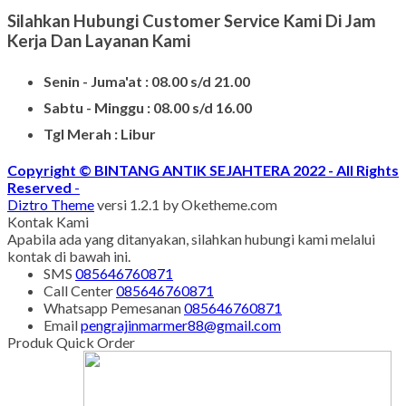
Silahkan Hubungi Customer Service Kami Di Jam
Kerja Dan Layanan Kami
Senin - Juma'at : 08.00 s/d 21.00
Sabtu - Minggu : 08.00 s/d 16.00
Tgl Merah : Libur
Copyright © BINTANG ANTIK SEJAHTERA 2022 - All Rights
Reserved
-
Diztro Theme
versi 1.2.1 by Oketheme.com
Kontak Kami
Apabila ada yang ditanyakan, silahkan hubungi kami melalui
kontak di bawah ini.
SMS
085646760871
Call Center
085646760871
Whatsapp
Pemesanan
085646760871
Email
pengrajinmarmer88@gmail.com
Produk Quick Order