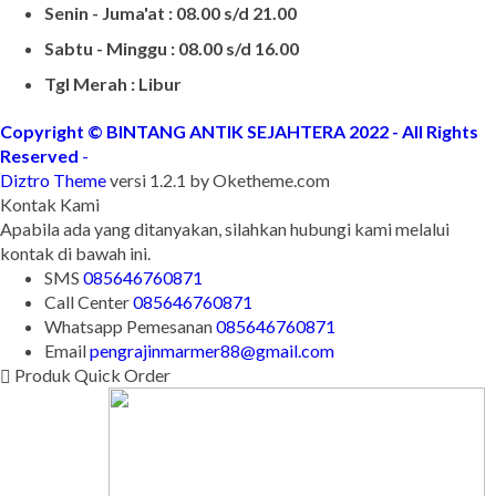
Senin - Juma'at : 08.00 s/d 21.00
Sabtu - Minggu : 08.00 s/d 16.00
Tgl Merah : Libur
Copyright © BINTANG ANTIK SEJAHTERA 2022 - All Rights
Reserved
-
Diztro Theme
versi 1.2.1 by Oketheme.com
Kontak Kami
Apabila ada yang ditanyakan, silahkan hubungi kami melalui
kontak di bawah ini.
SMS
085646760871
Call Center
085646760871
Whatsapp
Pemesanan
085646760871
Email
pengrajinmarmer88@gmail.com
Produk Quick Order