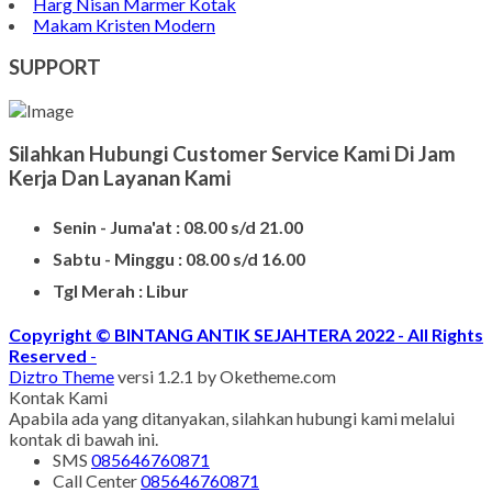
Harg Nisan Marmer Kotak
Makam Kristen Modern
SUPPORT
Silahkan Hubungi Customer Service Kami Di Jam
Kerja Dan Layanan Kami
Senin - Juma'at : 08.00 s/d 21.00
Sabtu - Minggu : 08.00 s/d 16.00
Tgl Merah : Libur
Copyright © BINTANG ANTIK SEJAHTERA 2022 - All Rights
Reserved
-
Diztro Theme
versi 1.2.1 by Oketheme.com
Kontak Kami
Apabila ada yang ditanyakan, silahkan hubungi kami melalui
kontak di bawah ini.
SMS
085646760871
Call Center
085646760871