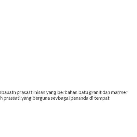
mbauatn prasasti nisan yang berbahan batu granit dan marmer
uah prassati yang berguna sevbagai penanda di tempat