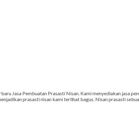
erbaru Jasa Pembuatan Prasasti Nisan. Kami menyediakan jasa pe
enjadikan prasasti nisan kami terlihat bagus. Nisan prasasti seb