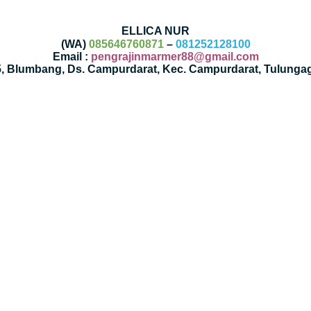
ELLICA NUR
(WA)
085646760871
–
081252128100
Email :
pengrajinmarmer88@gmail.com
35, Blumbang, Ds. Campurdarat, Kec. Campurdarat, Tulunga