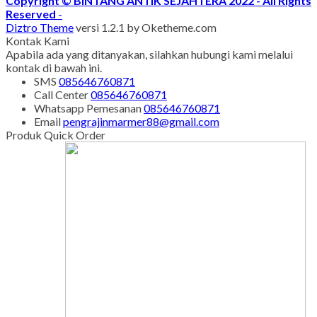
Copyright © BINTANG ANTIK SEJAHTERA 2022 - All Rights
Reserved
-
Diztro Theme
versi 1.2.1 by Oketheme.com
Kontak Kami
Apabila ada yang ditanyakan, silahkan hubungi kami melalui
kontak di bawah ini.
SMS
085646760871
Call Center
085646760871
Whatsapp
Pemesanan
085646760871
Email
pengrajinmarmer88@gmail.com
Produk Quick Order