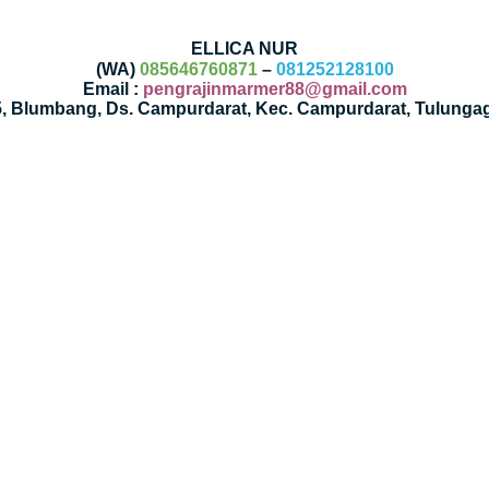
ELLICA NUR
(WA)
085646760871
–
081252128100
Email :
pengrajinmarmer88@gmail.com
35, Blumbang, Ds. Campurdarat, Kec. Campurdarat, Tulunga