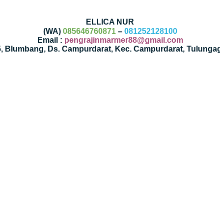
ELLICA NUR
(WA)
085646760871
–
081252128100
Email :
pengrajinmarmer88@gmail.com
35, Blumbang, Ds. Campurdarat, Kec. Campurdarat, Tulunga