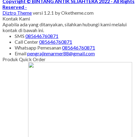
Copyright © BINTANG ANTIK SEJAHTERA 2022 - All Rights
Reserved
-
Diztro Theme
versi 1.2.1 by Oketheme.com
Kontak Kami
Apabila ada yang ditanyakan, silahkan hubungi kami melalui
kontak di bawah ini.
SMS
085646760871
Call Center
085646760871
Whatsapp
Pemesanan
085646760871
Email
pengrajinmarmer88@gmail.com
Produk Quick Order