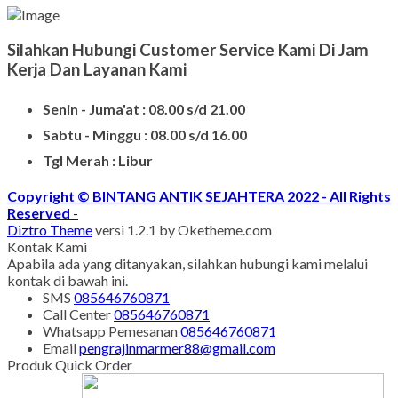
Silahkan Hubungi Customer Service Kami Di Jam
Kerja Dan Layanan Kami
Senin - Juma'at : 08.00 s/d 21.00
Sabtu - Minggu : 08.00 s/d 16.00
Tgl Merah : Libur
Copyright © BINTANG ANTIK SEJAHTERA 2022 - All Rights
Reserved
-
Diztro Theme
versi 1.2.1 by Oketheme.com
Kontak Kami
Apabila ada yang ditanyakan, silahkan hubungi kami melalui
kontak di bawah ini.
SMS
085646760871
Call Center
085646760871
Whatsapp
Pemesanan
085646760871
Email
pengrajinmarmer88@gmail.com
Produk Quick Order